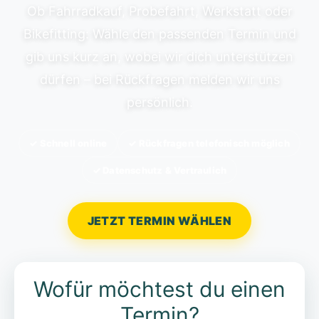
Ob Fahrradkauf, Probefahrt, Werkstatt oder
Bikefitting: Wähle den passenden Termin und
gib uns kurz an, wobei wir dich unterstützen
dürfen – bei Rückfragen melden wir uns
persönlich.
✓ Schnell online
✓ Rückfragen telefonisch möglich
✓ Datenschutz & Vertraulich
JETZT TERMIN WÄHLEN
Wofür möchtest du einen
Termin?