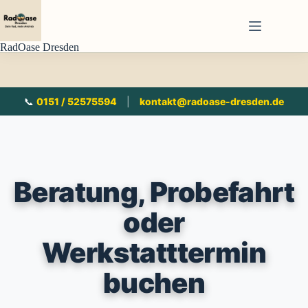
Zum
Inhalt
springen
RadOase Dresden
📞
0151 / 52575594
|
kontakt@radoase-dresden.de
Beratung, Probefahrt
oder
Werkstatttermin
buchen