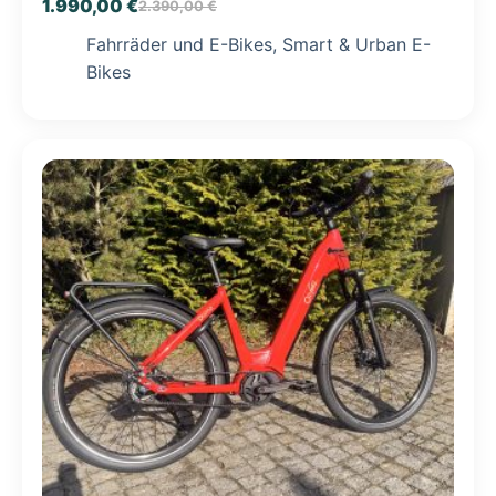
1.990,00
€
2.390,00
€
Ursprünglicher
Aktueller
Fahrräder und E-Bikes
,
Smart & Urban E-
Preis
Preis
Bikes
war:
ist:
2.390,00 €
1.990,00 €.