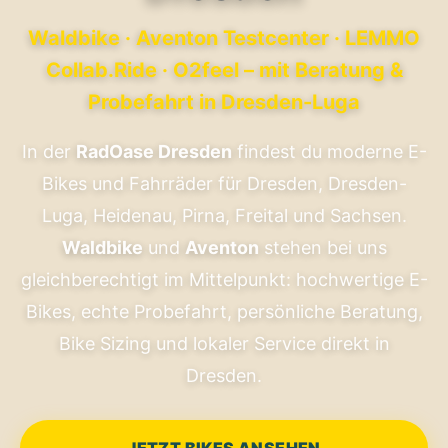
Waldbike · Aventon Testcenter · LEMMO
Collab.Ride · O2feel – mit Beratung &
Probefahrt in Dresden-Luga
In der
RadOase Dresden
findest du moderne E-
Bikes und Fahrräder für Dresden, Dresden-
Luga, Heidenau, Pirna, Freital und Sachsen.
Waldbike
und
Aventon
stehen bei uns
gleichberechtigt im Mittelpunkt: hochwertige E-
Bikes, echte Probefahrt, persönliche Beratung,
Bike Sizing und lokaler Service direkt in
Dresden.