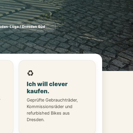
esden-Luga / Dresden Süd
♻️
Ich will clever
kaufen.
r
Geprüfte Gebrauchträder,
Kommissionsräder und
refurbished Bikes aus
Dresden.