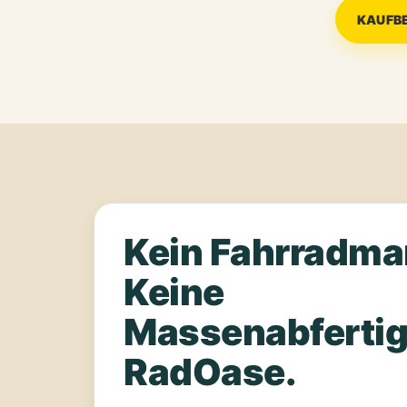
KAUFB
Kein Fahrradmar
Keine
Massenabfertig
RadOase.