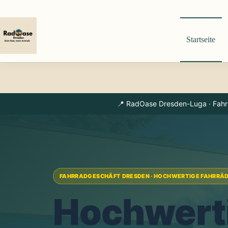
Zum
Inhalt
springen
Startseite
📍 RadOase Dresden-Luga · Fahrra
FAHRRADGESCHÄFT DRESDEN · HOCHWERTIGE FAHRRÄDE
Hochwerti