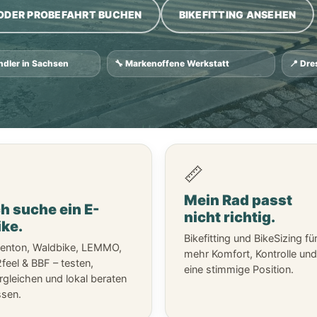
ODER PROBEFAHRT BUCHEN
BIKEFITTING ANSEHEN
dler in Sachsen
🔧 Markenoffene Werkstatt
📍 Dr
📏
⚡
Mein Rad passt
ch suche ein E-
nicht richtig.
ike.
Bikefitting und BikeSizing fü
enton, Waldbike, LEMMO,
mehr Komfort, Kontrolle und
feel & BBF – testen,
eine stimmige Position.
rgleichen und lokal beraten
ssen.