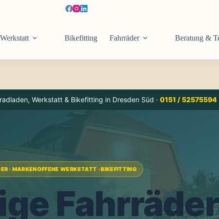
Werkstatt
Bikefitting
Fahrräder
Beratung & T
dladen, Werkstatt & Bikefitting in Dresden Süd ·
0151 / 52575594
R · MARKENOFFENE WERKSTATT · BIKEFITTING
ge Fahrräder