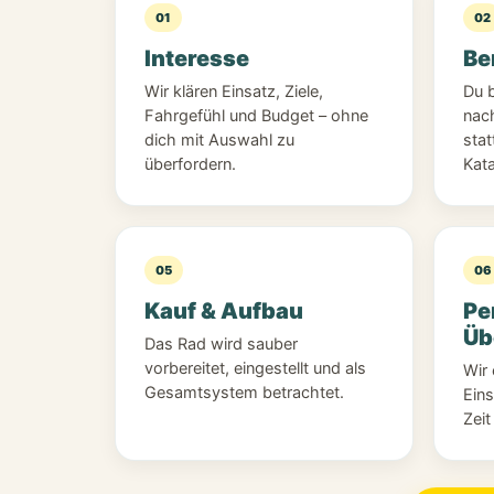
01
02
Interesse
Be
Wir klären Einsatz, Ziele,
Du 
Fahrgefühl und Budget – ohne
nac
dich mit Auswahl zu
stat
überfordern.
Kat
05
06
Kauf & Aufbau
Pe
Üb
Das Rad wird sauber
vorbereitet, eingestellt und als
Wir 
Gesamtsystem betrachtet.
Ein
Zeit