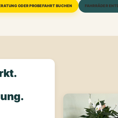
ERATUNG ODER PROBEFAHRT BUCHEN
FAHRRÄDER ENT
kt.
ung.