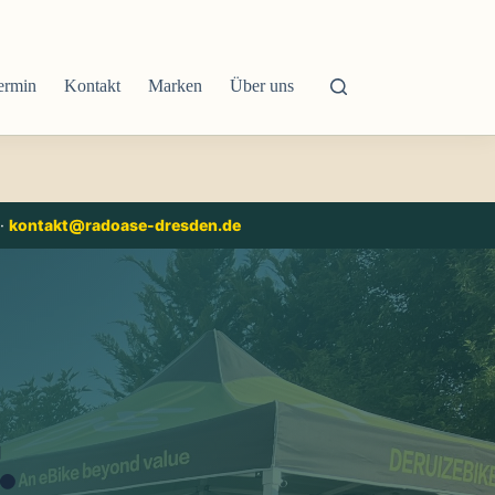
ermin
Kontakt
Marken
Über uns
·
kontakt@radoase-dresden.de
.