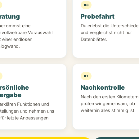
03
ratung
Probefahrt
bekommst eine
Du erlebst die Unterschiede 
hvollziehbare Vorauswahl
und vergleichst nicht nur
t einer endlosen
Datenblätter.
alogwand.
07
rsönliche
Nachkontrolle
ergabe
Nach den ersten Kilometern
prüfen wir gemeinsam, ob
erklären Funktionen und
weiterhin alles stimmig ist.
stellungen und nehmen uns
 für letzte Anpassungen.