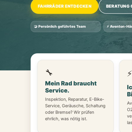
FAHRRÄDER ENTDECKEN
BERATUNG 
🤝 Persönlich geführtes Team
⚡ Aventon-Hän
🔧
Mein Rad braucht
I
Service.
B
Inspektion, Reparatur, E-Bike-
Av
Service, Geräusche, Schaltung
O2
oder Bremse? Wir prüfen
ve
ehrlich, was nötig ist.
la