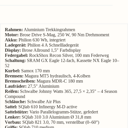
Rahmen:
Aluminium Trekkingrahmen
Motor:
Brose Drive S-Mag, 250 W, 90 Nm Drehmoment
Akku:
Philion 630 Wh, integriert
Ladegerät:
Philion 4 A Schnellladegerät
Display:
Brose Allround 1,5″ Farbdisplay
Federgabel:
RockShox Recon Silver, 100 mm Federweg
Schaltung:
SRAM GX Eagle 12-fach, Kassette NX Eagle 10–
52
Kurbel:
Samox 170 mm
Bremsen:
Magura MT5 hydraulisch, 4-Kolben
Bremsscheiben:
Magura MDR-C 180 mm
Laufräder:
27,5″ Aluminium
Reifen:
Schwalbe Johnny Watts 365, 27,5 × 2,35″ – 4 Season
Compound
Schläuche:
Schwalbe Air Plus
Sattel:
SQlab 610 Infinergy M-D active
Sattelstütze:
Vario Parallelogramm-Stütze, gefedert
Lenker:
SQlab 310 3.0 Aluminium Ø 31,8 mm
Vorbau:
SQlab 821 3.0, 70 mm, verstellbar (0–60°)
Griffe:
SQlab 710 medium