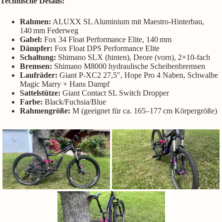
Technische Details:
Rahmen:
ALUXX SL Aluminium mit Maestro-Hinterbau,
140 mm Federweg
Gabel:
Fox 34 Float Performance Elite, 140 mm
Dämpfer:
Fox Float DPS Performance Elite
Schaltung:
Shimano SLX (hinten), Deore (vorn), 2×10-fach
Bremsen:
Shimano M8000 hydraulische Scheibenbremsen
Laufräder:
Giant P-XC2 27,5″, Hope Pro 4 Naben, Schwalbe
Magic Marry + Hans Dampf
Sattelstütze:
Giant Contact SL Switch Dropper
Farbe:
Black/Fuchsia/Blue
Rahmengröße:
M (geeignet für ca. 165–177 cm Körpergröße)